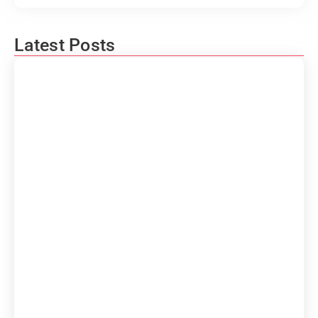
Latest Posts
การเลือกซื้อให้คุ้มค่า
March 14, 2025
DVR vs NVR
สว่างสดใสไม่แพ้กลางวัน Dahua
March 13, 2025
March 10, 2025
WizSense AI Features