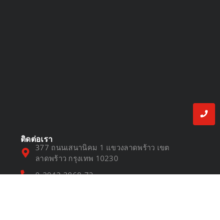
การเลือกซื้อให้คุ้มค่า
March 14, 2025
DVR vs NVR
March 13, 2025
ติดต่อเรา
377 ถนนเสนานิคม 1 แขวงลาดพร้าว เขต
ลาดพร้าว กรุงเทพ 10230
0-2942-3868-72
sales@avit.co.th