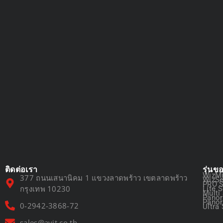
ติดต่อเรา
รุ่นข
WizMi
377 ถนนเสนานิคม 1 แขวงลาดพร้าว เขตลาดพร้าว
WizSe
PRO S
กรุงเทพ 10230
Lite S
Multi
Panor
Panor
0-2942-3868-72
Ultra 
sales@avit.co.th