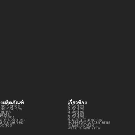
องผลิตภัณฑ์
เกี่ยวข้อง
nd Series
2 Series
nse Series
3 Series
eries
5 Series
eries
7 Series
 Sensor
8 Series
amic Series
Analog Cameras
ama Series
IP Network Cameras
Series
กล้องวงจรปิด
เครื่องบันทึกภาพ