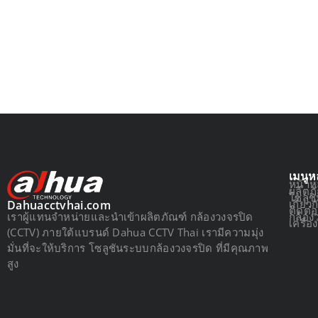
เมนูห
หน้าห
ผลิตภ
โซลูช
เกี่ยว
Dahuacctvhai.com
ติดต่
เราผู้แทนจำหน่ายและนำเข้าผลิตภัณฑ์ กล้องวงจรปิด
กล้อง
เครื่
(CCTV) ภายใต้แบรนด์ Dahua CCTV Thai เรามีความมุ่ง
มั่นที่จะให้บริการ โซลูชันระบบกล้องวงจรปิด ที่มีคุณภาพ
สูง