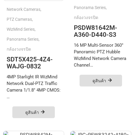
Panorama Series
,
Network Cameras
,
กล้องวงจรปิด
PTZ Cameras
,
PSDW81642M-
WizMind Series
,
A360-D440-S3
Panorama Series
,
16 MP Multi-Sensor 360°
กล้องวงจรปิด
Panoramic PTZ Hubble
SDT5X425-4Z4-
WizMind Network Camera
Channel…
WAJG-0832
4MP Starlight IR WizMind
ดูสินค้า
Network Dual-PTZ Traffic
Camera 1/1.8" 4MP CMOS:
…
ดูสินค้า