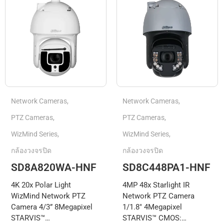
Network Cameras
,
Network Cameras
,
PTZ Cameras
,
PTZ Cameras
,
WizMind Series
,
WizMind Series
,
กล้องวงจรปิด
กล้องวงจรปิด
SD8A820WA-HNF
SD8C448PA1-HNF
4K 20x Polar Light
4MP 48x Starlight IR
WizMind Network PTZ
Network PTZ Camera
Camera 4/3” 8Megapixel
1/1.8" 4Megapixel
STARVIS™…
STARVIS™ CMOS:…