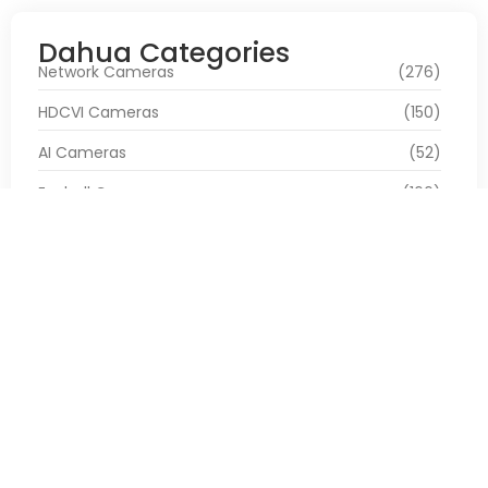
Dahua Categories
Network Cameras
(276)
HDCVI Cameras
(150)
AI Cameras
(52)
Eyeball Cameras
(166)
Bullet Cameras
(143)
PTZ Cameras
(67)
WizMind Series
(164)
WizSense Series
(120)
Pro Series
(77)
Lite Series
(51)
Panoramic Series
(38)