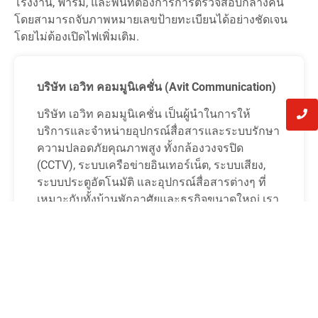
โรงงาน, ฟาร์ม, และพื้นที่ต้องการการตรวจสอบกลางคืน
โดยสามารถจับภาพหมายเลขป้ายทะเบียนได้อย่างชัดเจน
โดยไม่ต้องเปิดไฟเพิ่มเติม.
บริษัท เอวิท คอมมูนิเคชั่น (Avit Communication)
บริษัท เอวิท คอมมูนิเคชั่น เป็นผู้นำในการให้
บริการและจำหน่ายอุปกรณ์สื่อสารและระบบรักษา
ความปลอดภัยคุณภาพสูง ทั้งกล้องวงจรปิด
(CCTV), ระบบเครือข่ายอินเทอร์เน็ต, ระบบเสียง,
ระบบประตูอัตโนมัติ และอุปกรณ์สื่อสารต่างๆ ที่
เหมาะกับทั้งบ้านพักอาศัยและธุรกิจขนาดใหญ่ เรา
มีบริการติดตั้งและบำรุงรักษาอุปกรณ์อย่างมือ
อาชีพ เพื่อให้ลูกค้าใช้ระบบได้อย่างมีประสิทธิภาพ
บริการของเราครบวงจร พร้อมให้คำแนะนำจาก
ทีมงานมืออาชีพที่มีประสบการณ์และความ
เชี่ยวชาญ เพื่อช่วยให้ลูกค้าเลือกผลิตภัณฑ์ที่ตรง
กับความต้องการ พร้อมการดูแลหลังการขาย