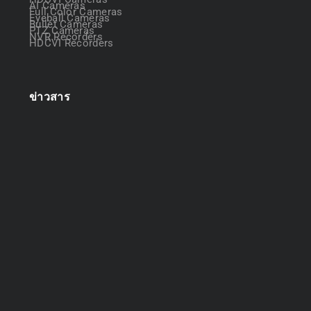
AI Cameras
Full Color Cameras
Eyeball Cameras
Bullet Cameras
PTZ Cameras
NVR Recorders
HDCVI Recorders
ข่าวสาร
ออกแบบระบบกล้องวงจรปิด
April 22, 2025