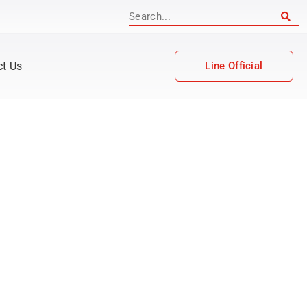
ct Us
Line Official