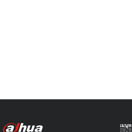
เมนูห
หน้าห
ผลิตภ