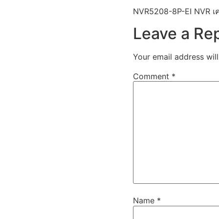
NVR5208-8P-EI NVR เคร
Leave a Re
Your email address will
Comment
*
Name
*