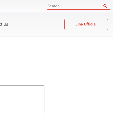
ct Us
Line Official