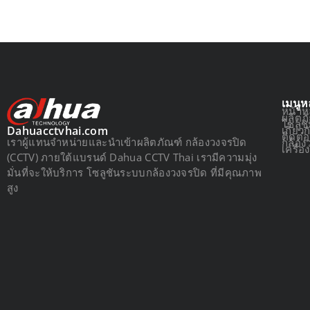
เมนูห
หน้าห
ผลิตภ
โซลูช
เกี่ยว
Dahuacctvhai.com
ติดต่
เราผู้แทนจำหน่ายและนำเข้าผลิตภัณฑ์ กล้องวงจรปิด
กล้อง
เครื่
(CCTV) ภายใต้แบรนด์ Dahua CCTV Thai เรามีความมุ่ง
มั่นที่จะให้บริการ โซลูชันระบบกล้องวงจรปิด ที่มีคุณภาพ
สูง