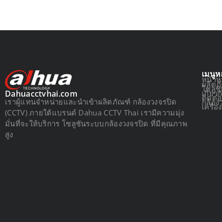
เมนูห
หน้าห
ผลิตภ
โซลูช
เกี่ยว
Dahuacctvhai.com
ติดต่
เราผู้แทนจำหน่ายและนำเข้าผลิตภัณฑ์ กล้องวงจรปิด
กล้อง
เครื่
(CCTV) ภายใต้แบรนด์ Dahua CCTV Thai เรามีความมุ่ง
มั่นที่จะให้บริการ โซลูชันระบบกล้องวงจรปิด ที่มีคุณภาพ
สูง