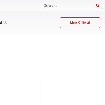
ct Us
Line Official