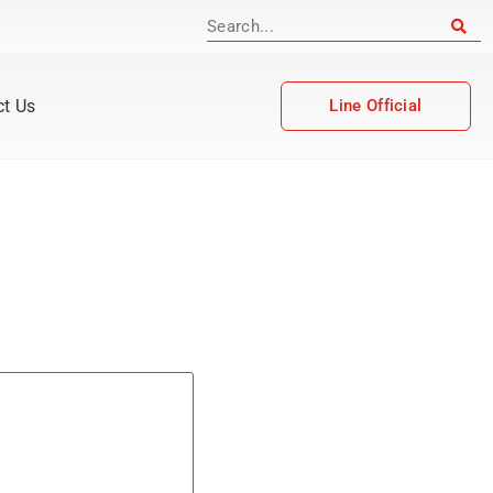
ct Us
Line Official