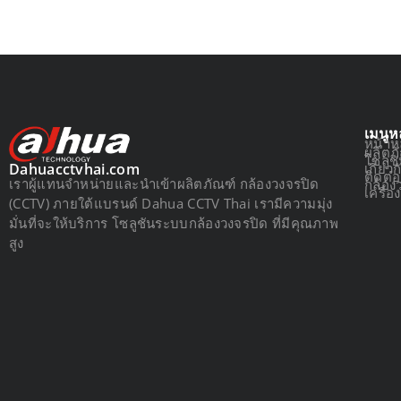
เมนูห
หน้าห
ผลิตภ
โซลูช
เกี่ยว
Dahuacctvhai.com
ติดต่
เราผู้แทนจำหน่ายและนำเข้าผลิตภัณฑ์ กล้องวงจรปิด
กล้อง
เครื่
(CCTV) ภายใต้แบรนด์ Dahua CCTV Thai เรามีความมุ่ง
มั่นที่จะให้บริการ โซลูชันระบบกล้องวงจรปิด ที่มีคุณภาพ
สูง