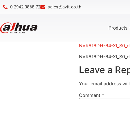
0-2942-3868-72
sales@avit.co.th
Products
NVR616DH-64-XI_S0_d
NVR616DH-64-XI_S0_d
Leave a Re
Your email address will
Comment
*