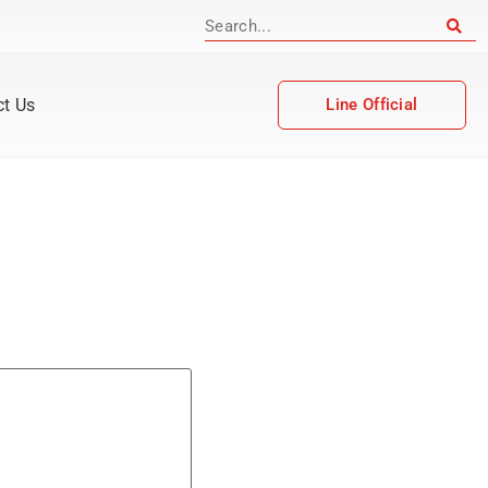
ct Us
Line Official