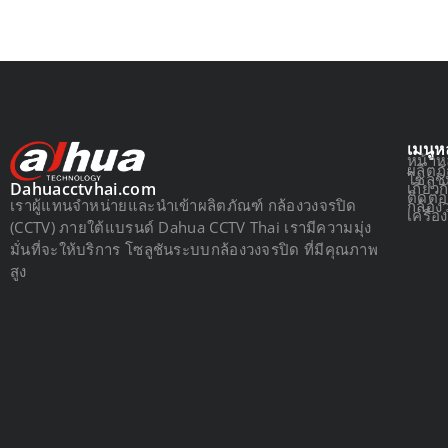
เมนูห
หน้าห
ผลิตภ
โซลูช
เกี่ยว
Dahuacctvhai.com
ติดต่
เราผู้แทนจำหน่ายและนำเข้าผลิตภัณฑ์ กล้องวงจรปิด
กล้อง
เครื่
(CCTV) ภายใต้แบรนด์ Dahua CCTV Thai เรามีความมุ่ง
มั่นที่จะให้บริการ โซลูชันระบบกล้องวงจรปิด ที่มีคุณภาพ
สูง