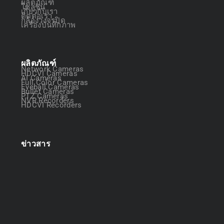
ผลิตภัณฑ์
โซลูชัน
เกี่ยวกับเรา
ติดต่อเรา
กล้องวงจรปิด
เครื่องบันทึกภาพ
ผลิตภัณฑ์
Network Cameras
HDCVI Cameras
AI Cameras
Full Color Cameras
Eyeball Cameras
Bullet Cameras
PTZ Cameras
NVR Recorders
HDCVI Recorders
ข่าวสาร
ออกแบบระบบกล้องวงจรปิด
การเลือกซื้อให้คุ้มค่า
April 22, 2025
March 14, 2025
DVR vs NVR
March 13, 2025