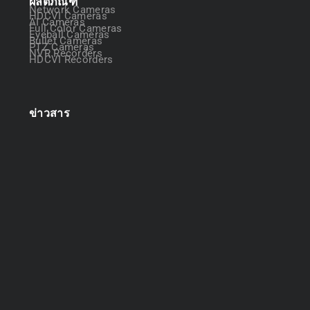
ผลิตภัณฑ์
Network Cameras
HDCVI Cameras
AI Cameras
Full Color Cameras
Eyeball Cameras
Bullet Cameras
PTZ Cameras
NVR Recorders
HDCVI Recorders
ข่าวสาร
ออกแบบระบบกล้องวงจรปิด
April 22, 2025