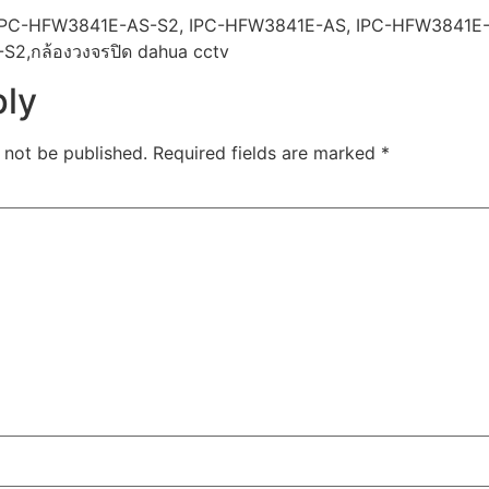
IPC-HFW3841E-AS-S2, IPC-HFW3841E-AS, IPC-HFW3841E-
S2,กล้องวงจรปิด dahua cctv
ply
 not be published.
Required fields are marked
*