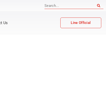
ct Us
Line Official