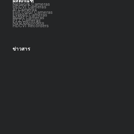
ผลิตภัณฑ์
Network Cameras
HDCVI Cameras
AI Cameras
Full Color Cameras
Eyeball Cameras
Bullet Cameras
PTZ Cameras
NVR Recorders
HDCVI Recorders
ข่าวสาร
ออกแบบระบบกล้องวงจรปิด
April 22, 2025