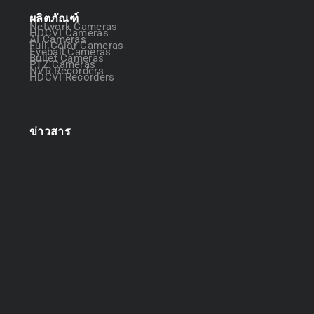
ผลิตภัณฑ์
Network Cameras
HDCVI Cameras
AI Cameras
Full Color Cameras
Eyeball Cameras
Bullet Cameras
PTZ Cameras
NVR Recorders
HDCVI Recorders
ข่าวสาร
ออกแบบระบบกล้องวงจรปิด
April 22, 2025