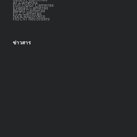
AI Cameras
Full Color Cameras
Eyeball Cameras
Bullet Cameras
PTZ Cameras
NVR Recorders
HDCVI Recorders
ข่าวสาร
ออกแบบระบบกล้องวงจรปิด
April 22, 2025