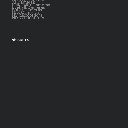
AI Cameras
Full Color Cameras
Eyeball Cameras
Bullet Cameras
PTZ Cameras
NVR Recorders
HDCVI Recorders
ข่าวสาร
ออกแบบระบบกล้องวงจรปิด
April 22, 2025