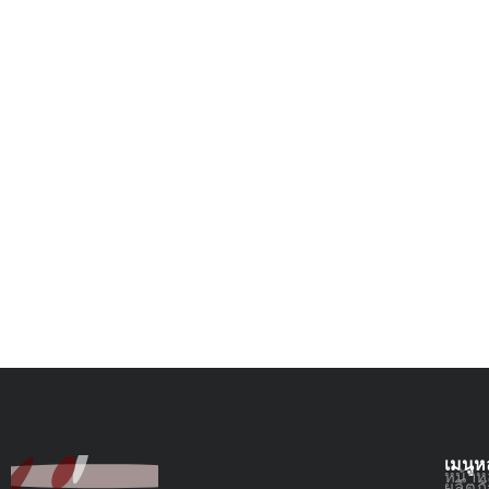
เมนูห
หน้าห
ผลิตภ