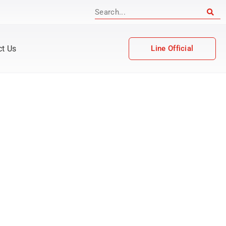
ct Us
Line Official