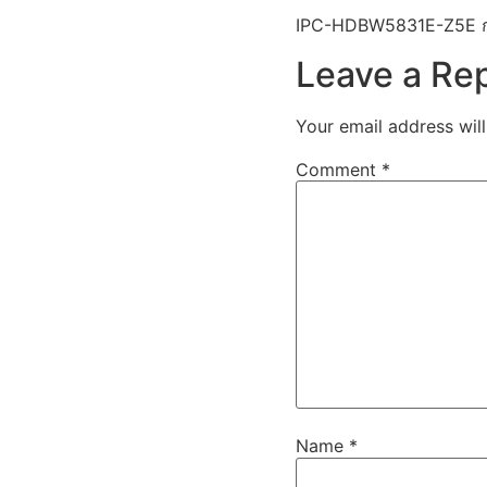
IPC-HDBW5831E-Z5E ก
Leave a Re
Your email address will
Comment
*
Name
*