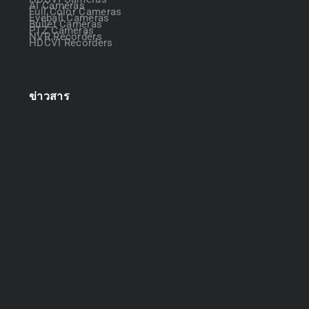
AI Cameras
Full Color Cameras
Eyeball Cameras
Bullet Cameras
PTZ Cameras
NVR Recorders
HDCVI Recorders
ข่าวสาร
ออกแบบระบบกล้องวงจรปิด
April 22, 2025