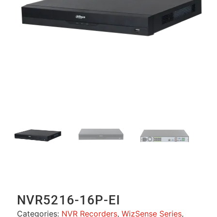
NVR5216-16P-EI
Categories:
NVR Recorders
,
WizSense Series
,