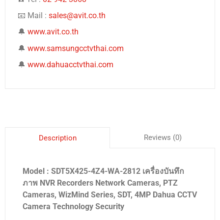
📧 Mail :
sales@avit.co.th
🔔
www.avit.co.th
🔔
www.samsungcctvthai.com
🔔
www.dahuacctvthai.com
Reviews (0)
Description
Model : SDT5X425-4Z4-WA-2812 เครื่องบันทึก
ภาพ NVR Recorders Network Cameras, PTZ
Cameras, WizMind Series, SDT, 4MP Dahua CCTV
Camera Technology Security