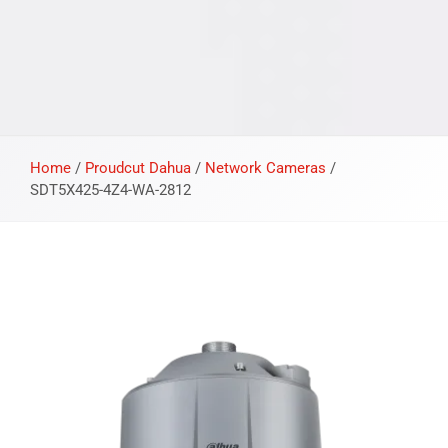
Home
/
Proudcut Dahua
/
Network Cameras
/
SDT5X425-4Z4-WA-2812