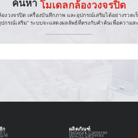
ค้นหา
โมเดลกล้องวงจรปิด
งวงจรปิด เครื่องบันทึกภาพ และอุปกรณ์เสริมได้อย่างรวดเร็ว เ
 “อุปกรณ์เสริม” ระบบจะแสดงผลลัพธ์ที่ตรงกับคำค้นเพื่อความ
ลัก
ผลิตภัณฑ์
ลัก
Network Cameras
ัณฑ์
HDCVI Cameras
ัน
AI Cameras