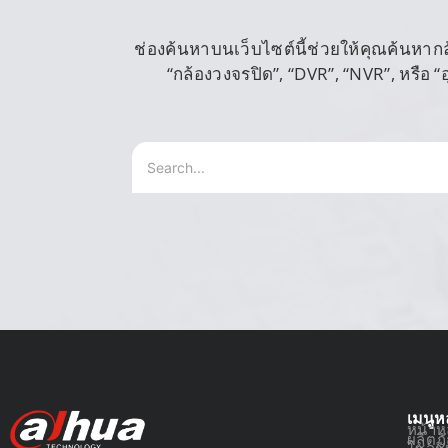
ช่องค้นหาบนเว็บไซต์นี้ช่วยให้คุณค้นหากล้อ
“กล้องวงจรปิด”, “DVR”, “NVR”, หรือ
เมนูห
หน้าห
ผลิตภ
โซลูช