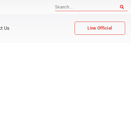
ct Us
Line Official