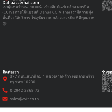
เกี่ยว
Dahuacctvhai.com
ติดต่
เราผู้แทนจำหน่ายและนำเข้าผลิตภัณฑ์ กล้องวงจรปิด
กล้อง
เครื่
(CCTV) ภายใต้แบรนด์ Dahua CCTV Thai เรามีความมุ่ง
มั่นที่จะให้บริการ โซลูชันระบบกล้องวงจรปิด ที่มีคุณภาพ
สูง
ติดต่อเรา
รุ่นข
WizMi
377 ถนนเสนานิคม 1 แขวงลาดพร้าว เขตลาดพร้าว
WizSe
PRO S
กรุงเทพ 10230
Lite S
Multi
Panor
Panor
0-2942-3868-72
Ultra 
sales@avit.co.th