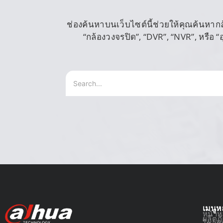
ช่องค้นหาบนเว็บไซต์นี้ช่วยให้คุณค้นหากล้อ
“กล้องวงจรปิด”, “DVR”, “NVR”, หรือ
เมนูห
หน้าห
ผลิตภ
โซลูช