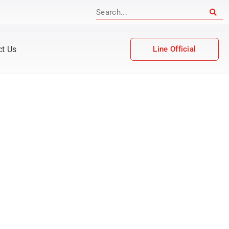
ct Us
Line Official