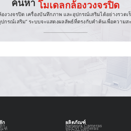
ค้นหา
โมเดลกล้องวงจรปิด
งวงจรปิด เครื่องบันทึกภาพ และอุปกรณ์เสริมได้อย่างรวดเร็ว เ
 “อุปกรณ์เสริม” ระบบจะแสดงผลลัพธ์ที่ตรงกับคำค้นเพื่อความ
ลัก
ผลิตภัณฑ์
ลัก
Network Cameras
ัณฑ์
HDCVI Cameras
ัน
AI Cameras