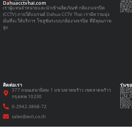
เกี่ยว
Dahuacctvhai.com
ติดต่
เราผู้แทนจำหน่ายและนำเข้าผลิตภัณฑ์ กล้องวงจรปิด
กล้อง
เครื่
(CCTV) ภายใต้แบรนด์ Dahua CCTV Thai เรามีความมุ่ง
มั่นที่จะให้บริการ โซลูชันระบบกล้องวงจรปิด ที่มีคุณภาพ
สูง
ติดต่อเรา
รุ่นข
WizMi
377 ถนนเสนานิคม 1 แขวงลาดพร้าว เขตลาดพร้าว
WizSe
PRO S
กรุงเทพ 10230
Lite S
Multi
Panor
Panor
0-2942-3868-72
Ultra 
sales@avit.co.th