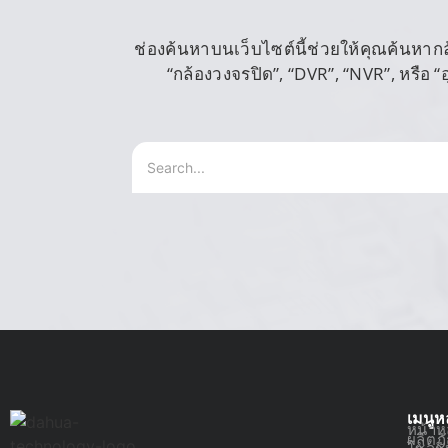
ช่องค้นหาบนเว็บไซต์นี้ช่วยให้คุณค้นหากล้อ
“กล้องวงจรปิด”, “DVR”, “NVR”, หรือ
เมนูห
หน้าห
ผลิตภ
โซลูช