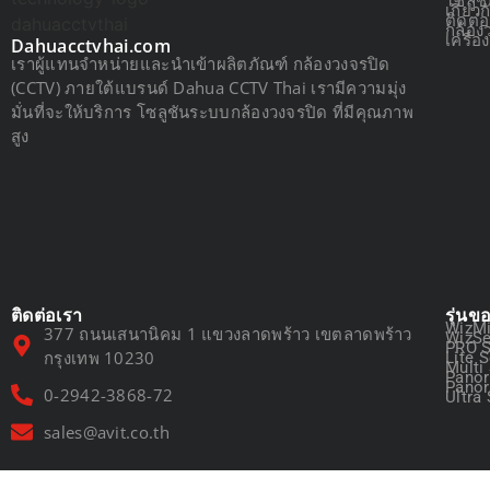
เกี่ยว
ติดต่
กล้อง
เครื่
Dahuacctvhai.com
เราผู้แทนจำหน่ายและนำเข้าผลิตภัณฑ์ กล้องวงจรปิด
(CCTV) ภายใต้แบรนด์ Dahua CCTV Thai เรามีความมุ่ง
มั่นที่จะให้บริการ โซลูชันระบบกล้องวงจรปิด ที่มีคุณภาพ
สูง
ติดต่อเรา
รุ่นข
WizMi
377 ถนนเสนานิคม 1 แขวงลาดพร้าว เขตลาดพร้าว
WizSe
PRO S
กรุงเทพ 10230
Lite S
Multi
Panor
Panor
0-2942-3868-72
Ultra 
sales@avit.co.th