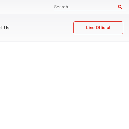
ct Us
Line Official