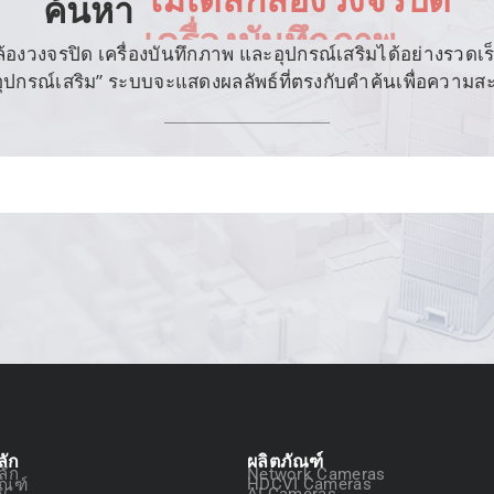
ค้นหา
โมเดลกล้องวงจรปิด
งวงจรปิด เครื่องบันทึกภาพ และอุปกรณ์เสริมได้อย่างรวดเร็ว เ
 “อุปกรณ์เสริม” ระบบจะแสดงผลลัพธ์ที่ตรงกับคำค้นเพื่อความ
ลัก
ผลิตภัณฑ์
ลัก
Network Cameras
ัณฑ์
HDCVI Cameras
ัน
AI Cameras