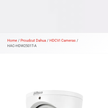
Home
/
Proudcut Dahua
/
HDCVI Cameras
/
HAC-HDW2501T-A