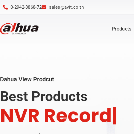
0-2942-3868-72
sales@avit.co.th
Products
Dahua View Prodcut
Best Products
N
V
R
R
e
c
o
r
d
e
r