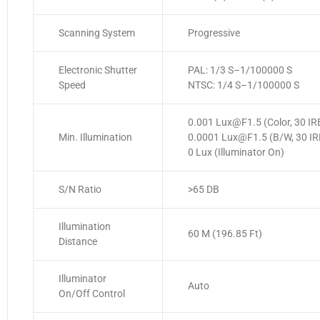
Scanning System
Progressive
Electronic Shutter
PAL: 1/3 S–1/100000 S
Speed
NTSC: 1/4 S–1/100000 S
0.001 Lux@F1.5 (Color, 30 IR
Min. Illumination
0.0001 Lux@F1.5 (B/W, 30 IR
0 Lux (Illuminator On)
S/N Ratio
>65 DB
Illumination
60 M (196.85 Ft)
Distance
Illuminator
Auto
On/Off Control