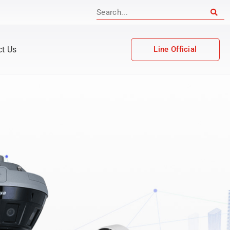
ct Us
Line Official