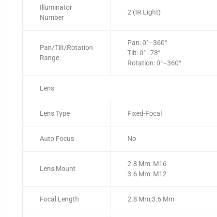
Illuminator
2 (IR Light)
Number
Pan: 0°–360°
Pan/Tilt/Rotation
Tilt: 0°–78°
Range
Rotation: 0°–360°
Lens
Lens Type
Fixed-Focal
Auto Focus
No
2.8 Mm: M16
Lens Mount
3.6 Mm: M12
Focal Length
2.8 Mm;3.6 Mm