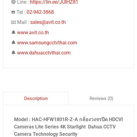
🟢 Line :
https://lin.ee/JUIHZ81
☎️ Tel :
02-942-3868
📧 Mail :
sales@avit.co.th
🔔
www.avit.co.th
🔔
www.samsungcctvthai.com
🔔
www.dahuacctvthai.com
Reviews (0)
Description
Model : HAC-HFW1801R-Z-A กล้องวงจรปิด HDCVI
Cameras Lite Series 4K Starlight Dahua CCTV
Camera Technology Security