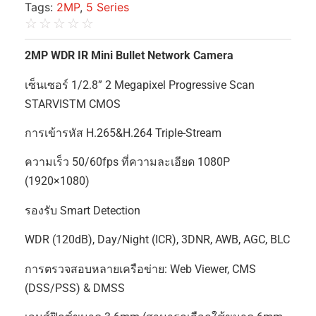
IPC-HFW4231E-SE
Categories:
Bullet Cameras
,
Network Cameras
,