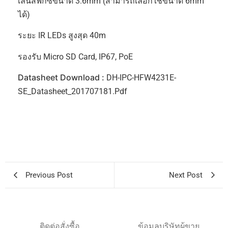
Pro Series
,
กล้องวงจรปิด
Tags:
2MP
,
5 Series
☆
☆
☆
☆
☆
2MP WDR IR Mini Bullet Network Camera
เซ็นเซอร์ 1/2.8” 2 Megapixel Progressive Scan
STARVISTM CMOS
การเข้ารหัส H.265&H.264 Triple-Stream
ความเร็ว 50/60fps ที่ความละเอียด 1080P
(1920×1080)
รองรับ Smart Detection
WDR (120dB), Day/Night (ICR), 3DNR, AWB, AGC, BLC
การตรวจสอบหลายเครือข่าย: Web Viewer, CMS
(DSS/PSS) & DMSS