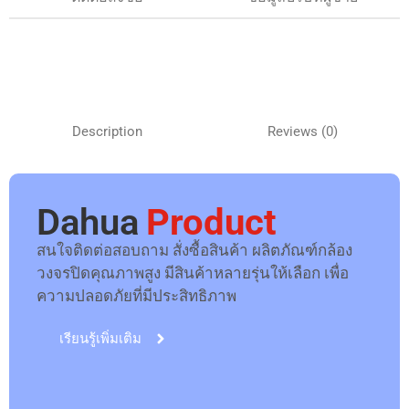
เลนส์ฟิกซ์ขนาด 3.6mm (สามารถเลือกใช้ขนาด 6mm
ได้)
ระยะ IR LEDs สูงสุด 40m
รองรับ Micro SD Card, IP67, PoE
Datasheet Download :
DH-IPC-HFW4231E-
SE_Datasheet_201707181.pdf
Previous Post
Next Post