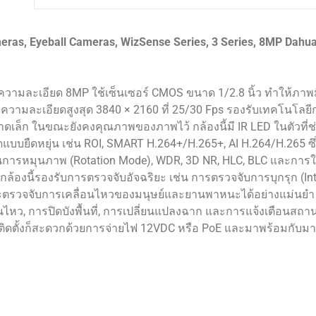
ras, Eyeball Cameras, WizSense Series, 3 Series, 8MP Dahu
มีความละเอียด 8MP ใช้เซ็นเซอร์ CMOS ขนาด 1/2.8 นิ้ว ทำให้ภา
ความละเอียดสูงสุด 3840 × 2160 ที่ 25/30 Fps รองรับเทคโนโลยี
าดเล็ก ในขณะยังคงคุณภาพของภาพไว้ กล้องนี้มี IR LED ในตัวที่ช
ัดแบบยืดหยุ่น เช่น ROI, SMART H.264+/H.265+, AI H.264/H.265 ซึ
การหมุนภาพ (Rotation Mode), WDR, 3D NR, HLC, BLC และการใ
ล้องนี้รองรับการตรวจจับอัจฉริยะ เช่น การตรวจจับการบุกรุก (Int
ละตรวจจับการเคลื่อนไหวของมนุษย์และยานพาหนะได้อย่างแม่นยำ
นไหว, การปิดบังพื้นที่, การเปลี่ยนแปลงฉาก และการแจ้งเตือนสถา
รติดตั้งก็สะดวกด้วยการจ่ายไฟ 12VDC หรือ PoE และมาพร้อมกับ