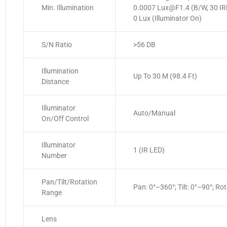
Min. Illumination
0.0007 Lux@F1.4 (B/W, 30 IR
0 Lux (Illuminator On)
S/N Ratio
>56 DB
Illumination
Up To 30 M (98.4 Ft)
Distance
Illuminator
Auto/Manual
On/Off Control
Illuminator
1 (IR LED)
Number
Pan/Tilt/Rotation
Pan: 0°–360°; Tilt: 0°–90°; Ro
Range
Lens