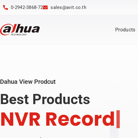
0-2942-3868-72
sales@avit.co.th
Products
Dahua View Prodcut
Best Products
N
V
R
R
e
c
o
r
d
e
r