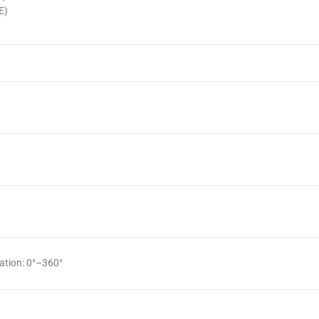
E)
tation: 0°–360°