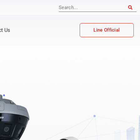
ct Us
Line Official