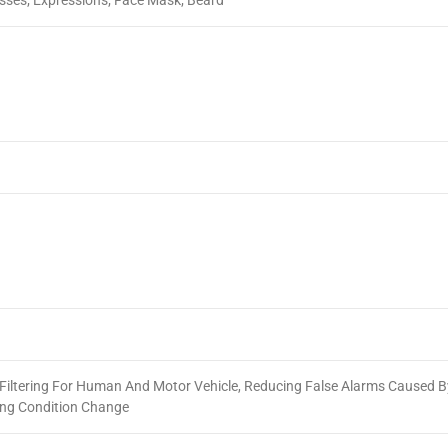
sses; Expressions; Face Mask; Beard
Filtering For Human And Motor Vehicle, Reducing False Alarms Caused B
ing Condition Change