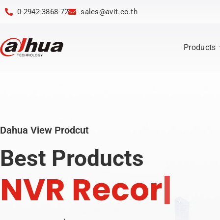
0-2942-3868-72
sales@avit.co.th
Products
Dahua View Prodcut
Best Products
N
V
R
R
e
c
o
r
d
e
r