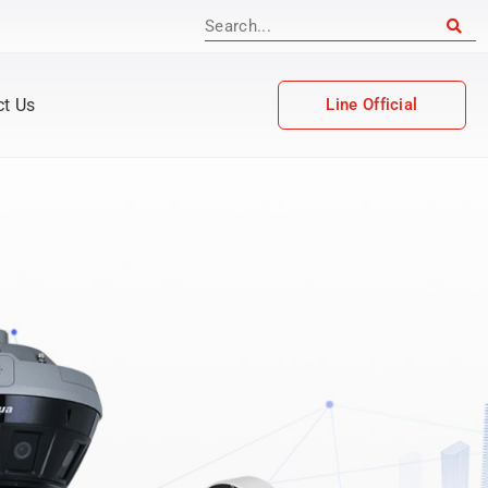
ct Us
Line Official