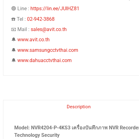
🟢 Line :
https://lin.ee/JUIHZ81
☎️ Tel :
02-942-3868
📧 Mail :
sales@avit.co.th
🔔
www.avit.co.th
🔔
www.samsungcctvthai.com
🔔
www.dahuacctvthai.com
Description
Model: NVR4204-P-4KS3 เครื่องบันทึกภาพ NVR Recorde
Technology Security