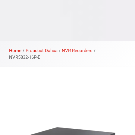
Home
/
Proudcut Dahua
/
NVR Recorders
/
NVR5832-16P-EI