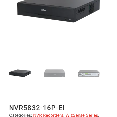
NVR5832-16P-EI
Categories:
NVR Recorders
,
WizSense Series
,