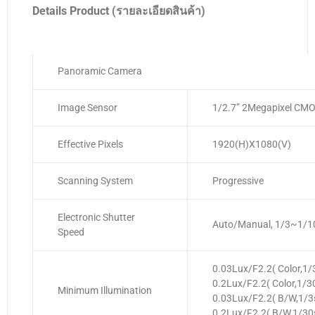
Details Product (รายละเอียดสินค้า)
Panoramic Camera
Image Sensor
1/2.7” 2Megapixel CM
Effective Pixels
1920(H)x1080(V)
Scanning System
Progressive
Electronic Shutter
Auto/Manual, 1/3~1/
Speed
0.03Lux/F2.2( Color,1/
0.2Lux/F2.2( Color,1/3
Minimum Illumination
0.03Lux/F2.2( B/W,1/3
0.2Lux/F2.2( B/W,1/30