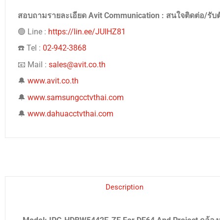
สอบถามรายละเอียด Avit Communication : สนใจติดต่อ/รับ
🟢 Line :
https://lin.ee/JUIHZ81
☎️ Tel :
02-942-3868
📧 Mail :
sales@avit.co.th
🔔
www.avit.co.th
🔔
www.samsungcctvthai.com
🔔
www.dahuacctvthai.com
Description