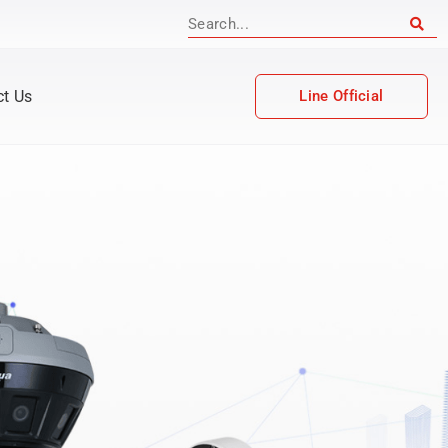
ct Us
Line Official