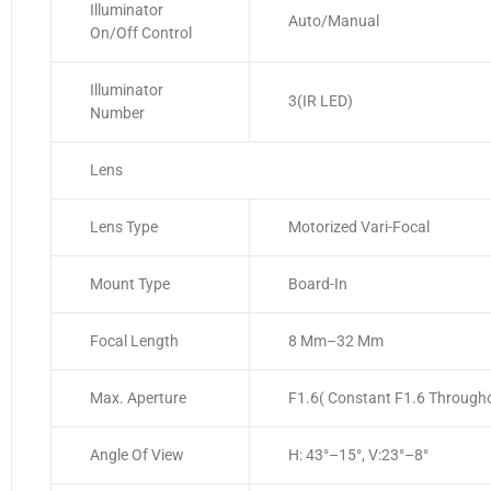
Illuminator
Auto/Manual
On/Off Control
Illuminator
3(IR LED)
Number
Lens
Lens Type
Motorized Vari-Focal
Mount Type
Board-In
Focal Length
8 Mm–32 Mm
Max. Aperture
F1.6( Constant F1.6 Through
Angle Of View
H: 43°–15°, V:23°–8°