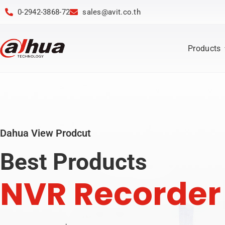
0-2942-3868-72
sales@avit.co.th
Products
Dahua View Prodcut
Best Products
N
V
R
R
e
c
o
r
d
e
r