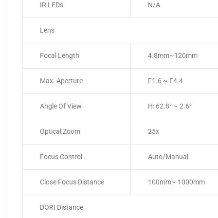
IR LEDs
N/A
Lens
Focal Length
4.8mm~120mm
Max. Aperture
F1.6 ~ F4.4
Angle Of View
H: 62.8° ~ 2.6°
Optical Zoom
25x
Focus Control
Auto/Manual
Close Focus Distance
100mm~ 1000mm
DORI Distance