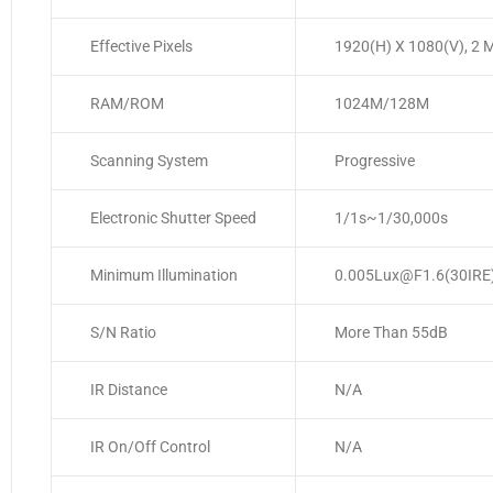
Effective Pixels
1920(H) X 1080(V), 2 
RAM/ROM
1024M/128M
Scanning System
Progressive
Electronic Shutter Speed
1/1s~1/30,000s
Minimum Illumination
0.005Lux@F1.6(30IRE)
S/N Ratio
More Than 55dB
IR Distance
N/A
IR On/Off Control
N/A