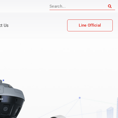
ct Us
Line Official