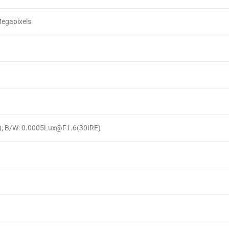
Megapixels
; B/W: 0.0005Lux@F1.6(30IRE)