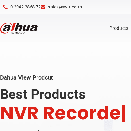
0-2942-3868-72
sales@avit.co.th
Products
Dahua View Prodcut
Best Products
N
V
R
R
e
c
o
r
d
e
r