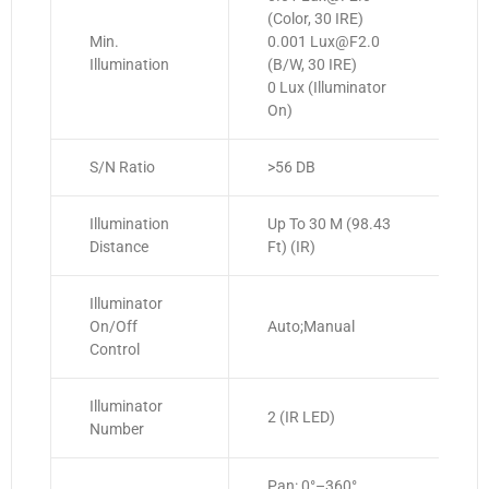
(Color, 30 IRE)
Min.
0.001 Lux@F2.0
Illumination
(B/W, 30 IRE)
0 Lux (Illuminator
On)
S/N Ratio
>56 DB
Illumination
Up To 30 M (98.43
Distance
Ft) (IR)
Illuminator
On/Off
Auto;Manual
Control
Illuminator
2 (IR LED)
Number
Pan: 0°–360°