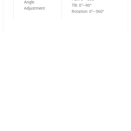
Angle
Tilt: 0°–90°
Adjustment
Rotation: 0°–360°
สอบถามรายละเอียด Avit Communication : สนใจ
ติดต่อ/รับตัวแทนจัดจำหน่าย
🟢 Line :
Https://lin.ee/JUIHZ81
☎️ Tel :
02-942-3868
📧 Mail :
Sales@avit.co.th
หรือสนใจกล้องวงจรปิด รุ่นอื่นๆ
กล้องวงจรปิด
Dahua
Product
สนใจติดต่อสอบถาม สั่งซื้อสินค้า ผลิตภัณฑ์กล้อง
วงจรปิดคุณภาพสูง มีสินค้าหลายรุ่นให้เลือก เพื่อ