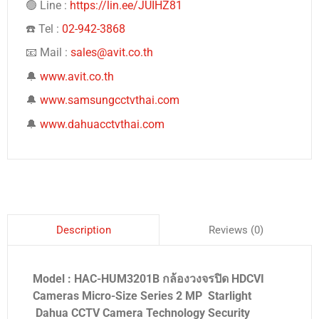
🟢 Line :
https://lin.ee/JUIHZ81
☎️ Tel :
02-942-3868
📧 Mail :
sales@avit.co.th
🔔
www.avit.co.th
🔔
www.samsungcctvthai.com
🔔
www.dahuacctvthai.com
Reviews (0)
Description
Model : HAC-HUM3201B กล้องวงจรปิด HDCVI
Cameras Micro-Size Series 2 MP Starlight
Dahua CCTV Camera Technology Security