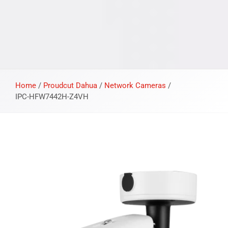
Home
/
Proudcut Dahua
/
Network Cameras
/
IPC-HFW7442H-Z4VH