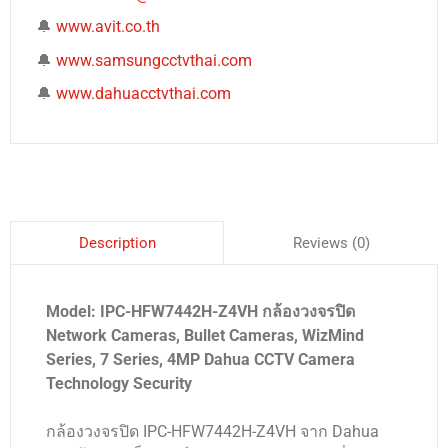
🔔
www.avit.co.th
🔔
www.samsungcctvthai.com
🔔
www.dahuacctvthai.com
Reviews (0)
Description
Model: IPC-HFW7442H-Z4VH กล้องวงจรปิด
Network Cameras, Bullet Cameras, WizMind
Series, 7 Series, 4MP Dahua CCTV Camera
Technology Security
กล้องวงจรปิด IPC-HFW7442H-Z4VH จาก Dahua