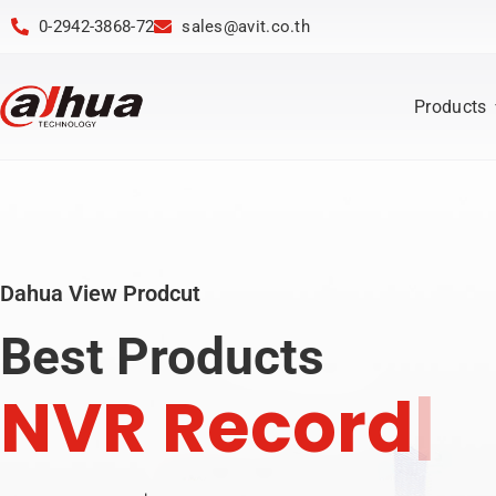
0-2942-3868-72
sales@avit.co.th
Products
Dahua View Prodcut
Best Products
N
V
R
R
e
c
o
r
d
e
r