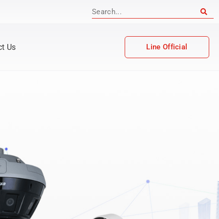
ct Us
Line Official