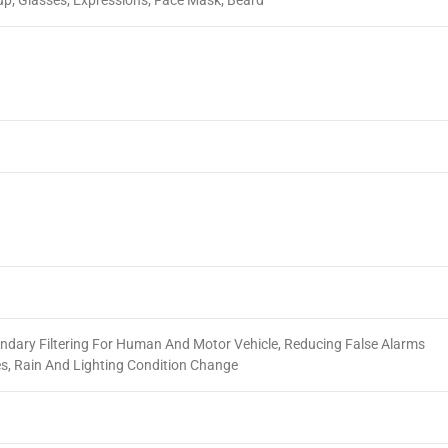
p; Glasses; Expressions; Face Mask; Beard
ndary Filtering For Human And Motor Vehicle, Reducing False Alarms
s, Rain And Lighting Condition Change