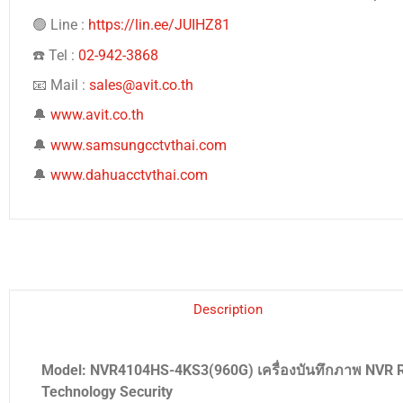
🟢 Line :
https://lin.ee/JUIHZ81
☎️ Tel :
02-942-3868
📧 Mail :
sales@avit.co.th
🔔
www.avit.co.th
🔔
www.samsungcctvthai.com
🔔
www.dahuacctvthai.com
Description
Model: NVR4104HS-4KS3(960G) เครื่องบันทึกภาพ NVR R
Technology Security