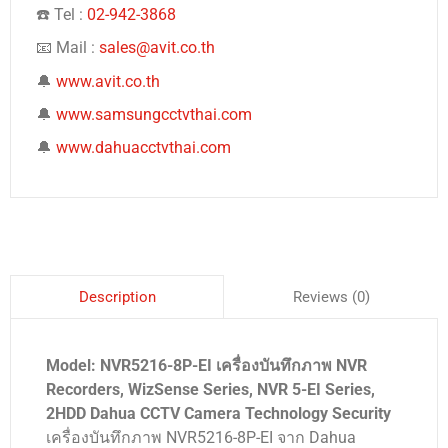
☎️ Tel :
02-942-3868
📧 Mail :
sales@avit.co.th
🔔
www.avit.co.th
🔔
www.samsungcctvthai.com
🔔
www.dahuacctvthai.com
Reviews (0)
Description
Model: NVR5216-8P-EI เครื่องบันทึกภาพ NVR
Recorders, WizSense Series, NVR 5-EI Series,
2HDD Dahua CCTV Camera Technology Security
เครื่องบันทึกภาพ NVR5216-8P-EI จาก Dahua