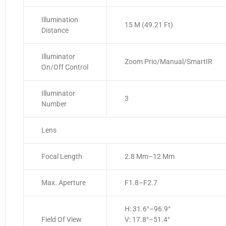
Illumination
15 M (49.21 Ft)
Distance
Illuminator
Zoom Prio/Manual/SmartIR
On/Off Control
Illuminator
3
Number
Lens
Focal Length
2.8 Mm–12 Mm
Max. Aperture
F1.8–F2.7
H: 31.6°–96.9°
Field Of View
V: 17.8°–51.4°