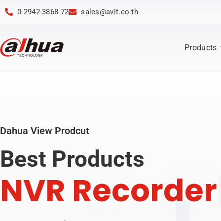
0-2942-3868-72
sales@avit.co.th
Products
Dahua View Prodcut
Best Products
N
V
R
R
e
c
o
r
d
e
r