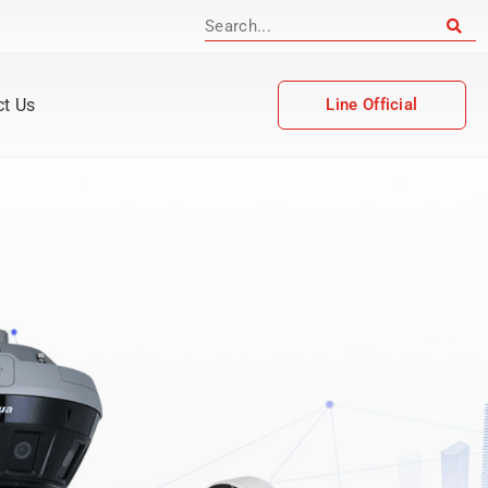
ct Us
Line Official