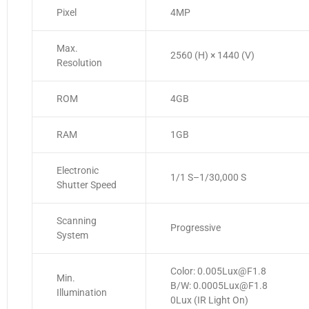
Pixel
4MP
Max.
2560 (H) × 1440 (V)
Resolution
ROM
4GB
RAM
1GB
Electronic
1/1 S–1/30,000 S
Shutter Speed
Scanning
Progressive
System
Color: 0.005Lux@F1.8
Min.
B/W: 0.0005Lux@F1.8
Illumination
0Lux (IR Light On)